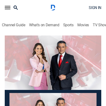
SIGN IN
Channel Guide
What's on Demand
Sports
Movies
TV Sho
Noticias 4Visión
Noticias 4Visión
News
|
2026
Los sucesos y hechos más impresionantes, reportajes
conmovedores y los casos que otros no se animan a
contar.
This content is currently unavailable with a DIRECTV
Package or Genre Pack.