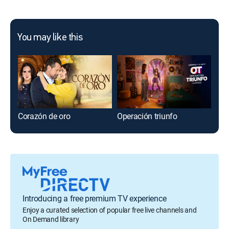
You may like this
Corazón de oro
Operación triunfo
Con
Introducing a free premium TV experience
Enjoy a curated selection of popular free live channels and
On Demand library