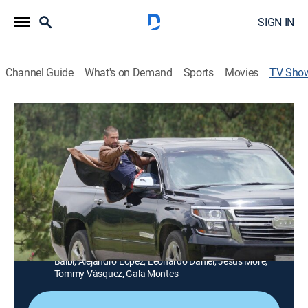
SIGN IN
Channel Guide
What's on Demand
Sports
Movies
TV Sho
El señor de los cielos: Extras
Entertainment
|
Telemundo
La vida de un hombre humilde que quiso convertirse
en el más rico y poderoso del mundo del narcotráfico
en México. Para lograrlo fue capaz de cualquier cosa,
y para mantenerlo, hasta de cambiarse el rostro.
Cast:
Rafael Amaya, Fernanda Castillo, Jorge Moreno,
Carmen Aub, Maritza Rodríguez, Sabrina Seara, Manuel
Balbi, Alejandro López, Leonardo Daniel, Jesús Moré,
Tommy Vásquez, Gala Montes