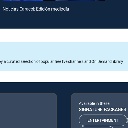
Noticias Caracol: Edición mediodía
oy a curated selection of popular free live channels and On Demand library
Available in these
SIGNATURE PACKAGES
ENTERTAINMENT