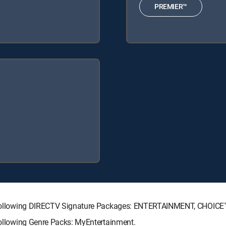
PREMIER™
the following DIRECTV Signature Packages: ENTERTAINMENT, CHOIC
 following Genre Packs: MyEntertainment.