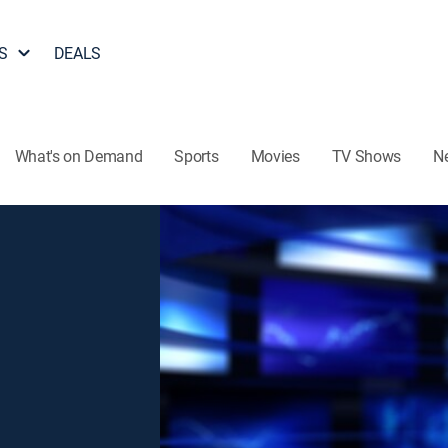
S
DEALS
What's on Demand
Sports
Movies
TV Shows
N