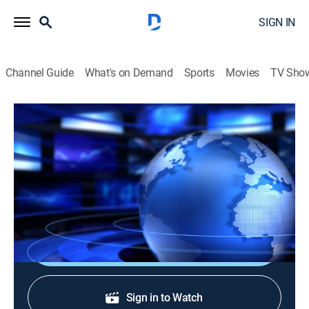
SIGN IN
Channel Guide
What's on Demand
Sports
Movies
TV Sho
Noticias Caracol: Edición mediodía
Noticias Caracol: Edición mediodía
News
|
2026
Los hechos que son noticia, en compañía de un
excelente equipo periodístico.
Shop DIRECTV
Sign in to Watch