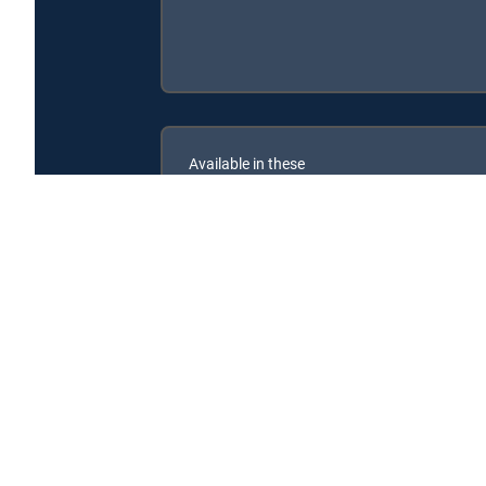
Available in these
GENRE PACKS
MyEntertainment
Noticias Caracol: Edición mediodía is available with 
Noticias Caracol: Edición mediodía is available with the