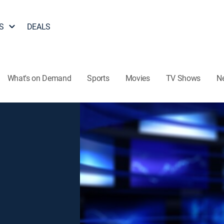
S
DEALS
What's on Demand
Sports
Movies
TV Shows
N