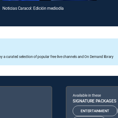
Noticias Caracol: Edición mediodía
oy a curated selection of popular free live channels and On Demand library
Available in these
SIGNATURE PACKAGES
ENTERTAINMENT