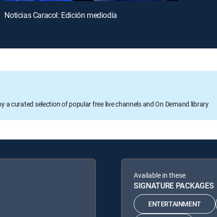
Noticias Caracol: Edición mediodía
oy a curated selection of popular free live channels and On Demand library
Available in these
SIGNATURE PACKAGES
ENTERTAINMENT