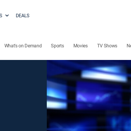
S
DEALS
What's on Demand
Sports
Movies
TV Shows
N