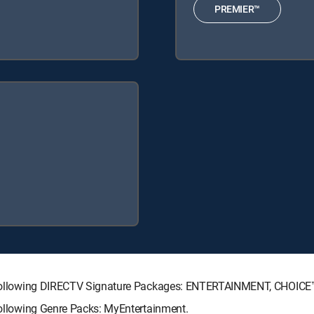
PREMIER™
the following DIRECTV Signature Packages: ENTERTAINMENT, CHOIC
 following Genre Packs: MyEntertainment.