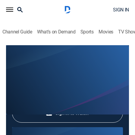
SIGN IN
Channel Guide
What's on Demand
Sports
Movies
TV Sho
Hechos del Medio Día
Hechos del Medio Día
News
|
2026
Shop DIRECTV
Sign in to Watch