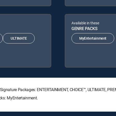
Available in these
GENRE PACKS
ULTIMATE
MyEntertainment
ECTV Signature Packages: ENTERTAINMENT, CHOICE™, ULTIMATE, PRE
acks: MyEntertainment.