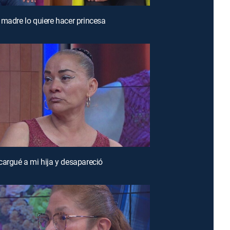
 madre lo quiere hacer princesa
cargué a mi hija y desapareció