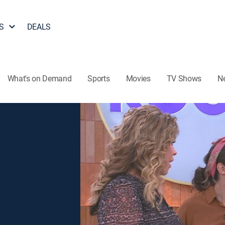
S
DEALS
What's on Demand
Sports
Movies
TV Shows
N