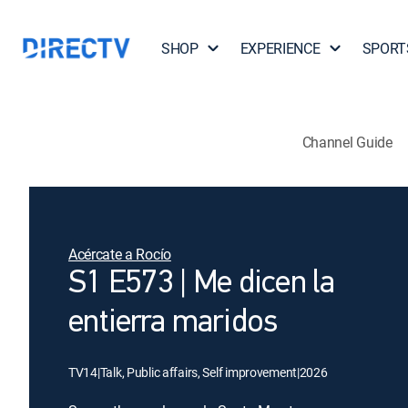
SHOP
EXPERIENCE
SPORT
Channel Guide
Acércate a Rocío
S1 E573 | Me dicen la
entierra maridos
TV14
|
Talk, Public affairs, Self improvement
|
2026