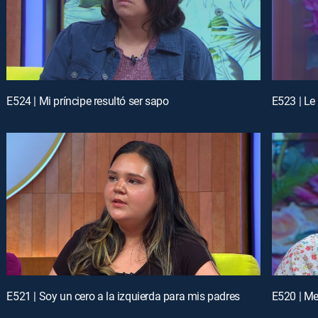
E524 | Mi príncipe resultó ser sapo
E523 | Le
E521 | Soy un cero a la izquierda para mis padres
E520 | Me