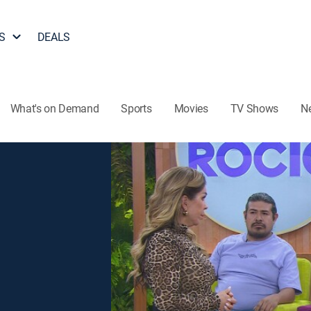
S
DEALS
What's on Demand
Sports
Movies
TV Shows
N