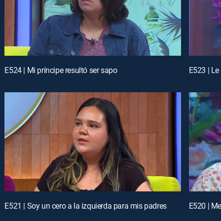
E524 | Mi príncipe resultó ser sapo
E523 | Le
E521 | Soy un cero a la izquierda para mis padres
E520 | Me