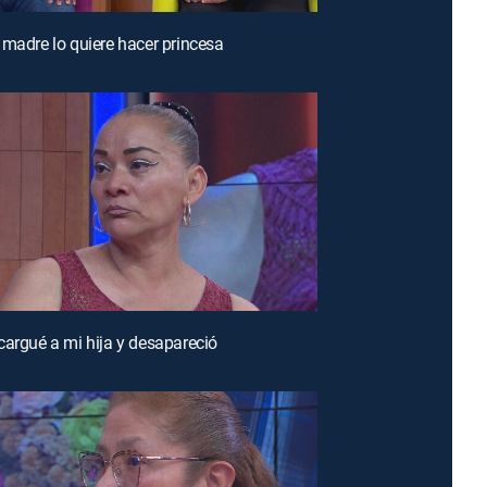
 madre lo quiere hacer princesa
cargué a mi hija y desapareció