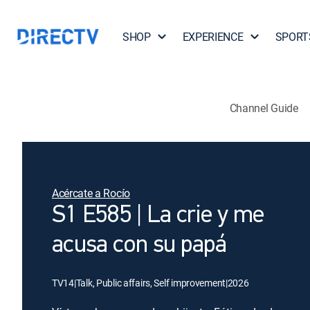
SHOP
EXPERIENCE
SPORT
Channel Guide
Acércate a Rocío
S1 E585 | La crie y me
acusa con su papá
TV14
|
Talk, Public affairs, Self improvement
|
2026