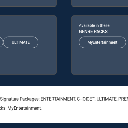
Available in these
GENRE PACKS
ULTIMATE
MyEntertainment
ECTV Signature Packages: ENTERTAINMENT, CHOICE™, ULTIMATE, PRE
acks: MyEntertainment.