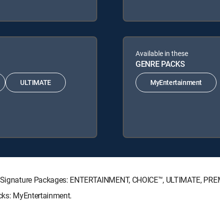
Available in these
GENRE PACKS
ULTIMATE
MyEntertainment
ECTV Signature Packages: ENTERTAINMENT, CHOICE™, ULTIMATE, PRE
acks: MyEntertainment.