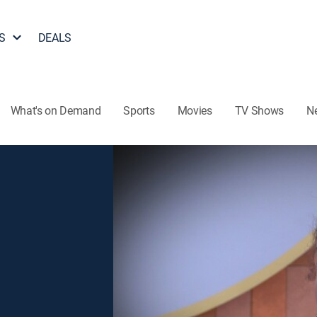
S
DEALS
What's on Demand
Sports
Movies
TV Shows
N