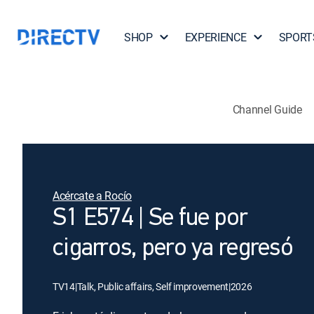
SHOP
EXPERIENCE
SPORT
Channel Guide
Acércate a Rocío
S1 E574 | Se fue por
cigarros, pero ya regresó
TV14
|
Talk, Public affairs, Self improvement
|
2026