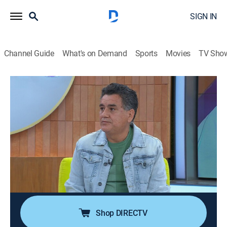
SIGN IN
Channel Guide
What's on Demand
Sports
Movies
TV Sho
Acércate a Rocío
S1 E587 | Anda de galán, pero no cuida
a su hija
TV14
|
Talk, Public affairs, Self improvement
|
2026
Roberto acusa a su hija Celia y a su exyerno, Cristian,
de abandonar a su propia hija enferma de tres años
para dedicarse a otros noviazgos. Ahora son los
abuelos quienes cuidan a la pequeña.
Shop DIRECTV