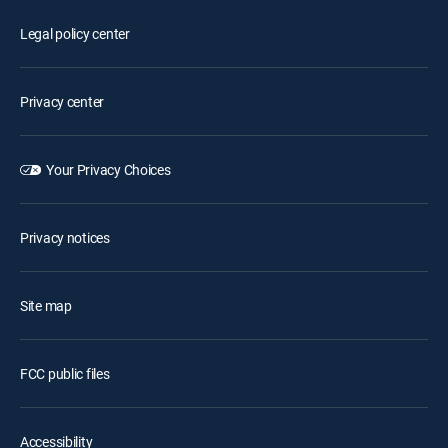
Legal policy center
Privacy center
Your Privacy Choices
Privacy notices
Site map
FCC public files
Accessibility