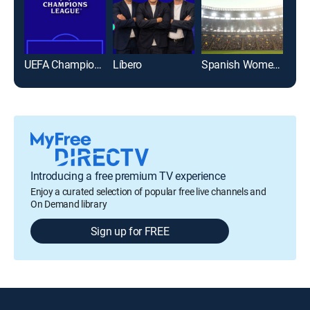
UEFA Champions League Soccer
Líbero
Spanish Women's Primera División Soccer
Taça
Introducing a free premium TV experience
Enjoy a curated selection of popular free live channels and
On Demand library
Sign up for FREE