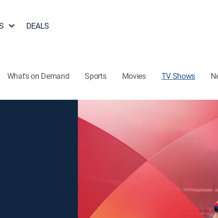
S
DEALS
What's on Demand
Sports
Movies
TV Shows
N