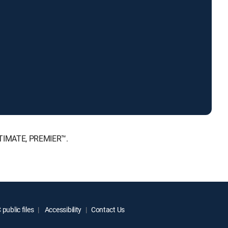
ULTIMATE, PREMIER™.
public files
Accessibility
Contact Us