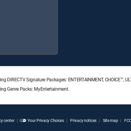
ollowing DIRECTV Signature Packages: ENTERTAINMENT, CHOICE™, 
owing Genre Packs: MyEntertainment.
y center
Your Privacy Choices
Privacy notices
Site map
FCC 