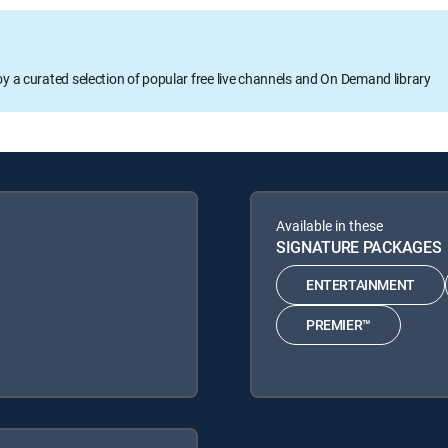
oy a curated selection of popular free live channels and On Demand library
Available in these
SIGNATURE PACKAGES
ENTERTAINMENT
PREMIER™