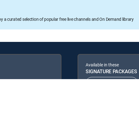
oy a curated selection of popular free live channels and On Demand library
Available in these
SIGNATURE PACKAGES
ENTERTAINMENT
PREMIER™