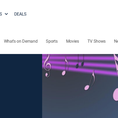
S
DEALS
What's on Demand
Sports
Movies
TV Shows
N