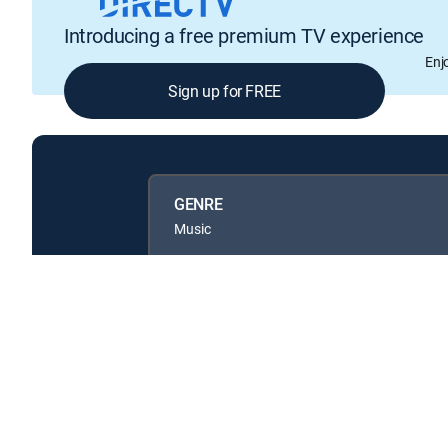
Introducing a free premium TV experience
Enj
Sign up for FREE
GENRE
Music
Available in these