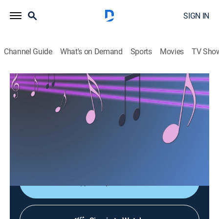
SIGN IN
Channel Guide
What's on Demand
Sports
Movies
TV Sho
Las consagradas de Bandamax
Las consagradas de Bandamax
Music
|
2026
Un acercamiento a las bandas favoritas del público:
sus giras, actuaciones y las últimas novedades
musicales.
Shop DIRECTV