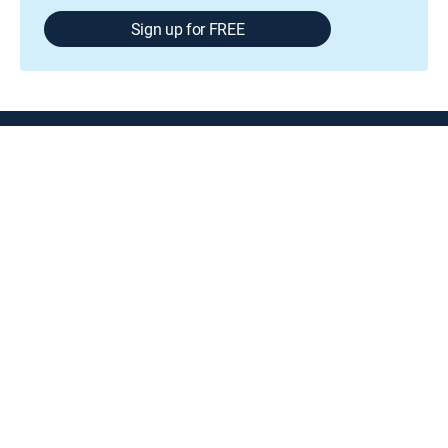
Sign up for FREE
GENRE
Music
Available in these
SIGNATURE PACKAGES