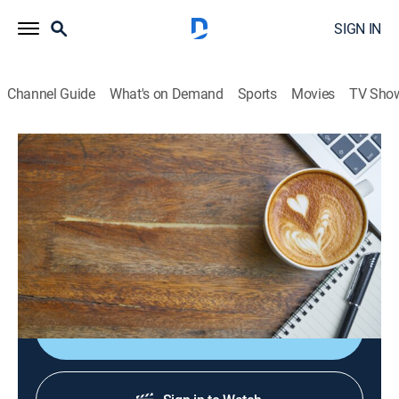
SIGN IN
Channel Guide
What's on Demand
Sports
Movies
TV Sho
Sabor de mañana
S2026 E124 | Sabor de mañana
News, Newsmagazine, Community, Entertainment, Variety
|
2026
Un adelanto de lo que va a pasar en Despierta
América, El Gordo y La Flaca y Primer Impacto.
Shop DIRECTV