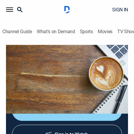
SIGN IN
Channel Guide
What's on Demand
Sports
Movies
TV Sho
Sabor de mañana
S2026 E120 | Sabor de mañana
News, Newsmagazine, Community, Entertainment, Variety
|
2026
Un adelanto de lo que va a pasar en Despierta
América, El Gordo y La Flaca y Primer Impacto.
Shop DIRECTV