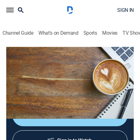
SIGN IN
Channel Guide
What's on Demand
Sports
Movies
TV Sho
Sabor de mañana
S2026 E95 | Sabor de mañana
News, Newsmagazine, Community, Entertainment, Variety
|
2026
Un adelanto de lo que va a pasar en Despierta
América, El Gordo y La Flaca y Primer Impacto.
Shop DIRECTV