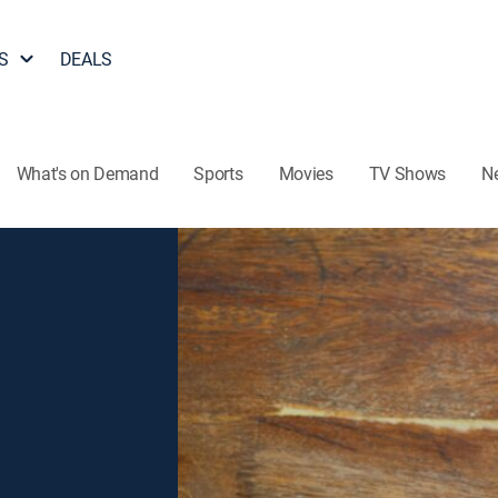
S
DEALS
What's on Demand
Sports
Movies
TV Shows
N