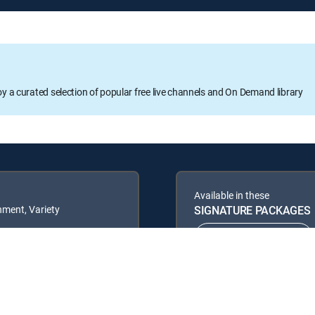
oy a curated selection of popular free live channels and On Demand library
Available in these
ment, Variety
SIGNATURE PACKAGES
ENTERTAINMENT
PREMIER™