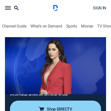
SIGN IN
Channel Guide
What's on Demand
Sports
Movies
TV Sho
Noticiero N+ Univision: Edición nocturna
S2026 E120 | Noticiero N+ Univision:
Edición nocturna
News
|
2026
Un repaso de las noticias ocurridas hasta el final el
día. Tiene la información completa de las noticias de
último minuto y registra con las cámaras desde el
lugar de los hechos para que la audiencia quede bien
informada antes de terminar el día.
Shop DIRECTV