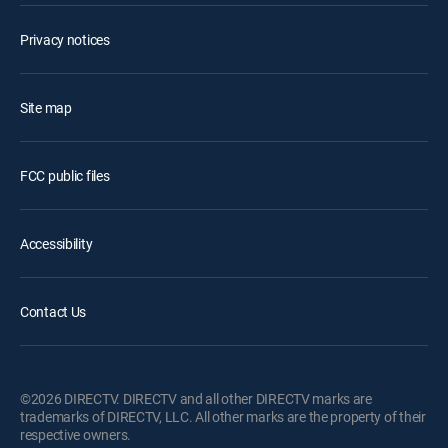
Privacy notices
Site map
FCC public files
Accessibility
Contact Us
©2026 DIRECTV. DIRECTV and all other DIRECTV marks are
trademarks of DIRECTV, LLC. All other marks are the property of their
respective owners.