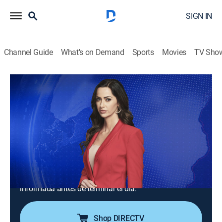
SIGN IN
Channel Guide
What's on Demand
Sports
Movies
TV Sho
Noticiero N+ Univision: Edición nocturna
S2026 E122 | Noticiero N+ Univision:
Edición nocturna
News
|
2026
Un repaso de las noticias ocurridas hasta el final el
día. Tiene la información completa de las noticias de
último minuto y registra con las cámaras desde el
lugar de los hechos para que la audiencia quede bien
informada antes de terminar el día.
Shop DIRECTV