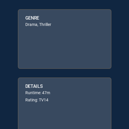
GENRE
Drama, Thriller
DETAILS
Runtime: 47m
Rating: TV14