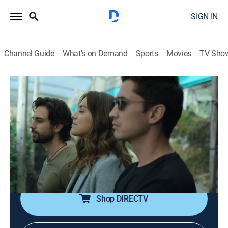
SIGN IN
Channel Guide
What's on Demand
Sports
Movies
TV Sho
MalaYerba
S1 E1 | Piloto
0h 47m
|
TV14
|
Drama, Thriller
Seis meses después de que el negocio de sus vidas
resultara en tragedia, los caminos de Félix, Mariana e
Ignacio se vuelven a cruzar cuando el Gobierno
colombiano legaliza el cultivo de cannabis medicinal.
Shop DIRECTV