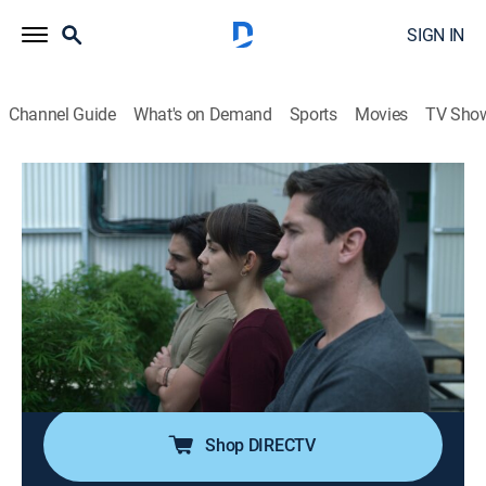
SIGN IN
Channel Guide
What's on Demand
Sports
Movies
TV Sho
MalaYerba
S1 E10 | Los estúpidos
0h 45m
|
TV14
|
Drama, Thriller
Lola decide grabar un video en el que responsabiliza a
los tres socios de su muerte. En caso de ser
asesinada, el video saldrá a la luz. Impresionada por el
producto, Ilana le ofrece a los socios un contrato
millonario.
Shop DIRECTV