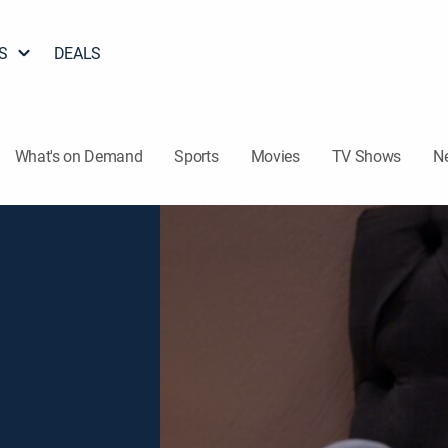
S
DEALS
What's on Demand
Sports
Movies
TV Shows
N