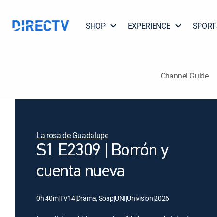
SHOP
EXPERIENCE
SPORT
Channel Guide
La rosa de Guadalupe
S1 E2309 | Borrón y
cuenta nueva
0h 40m
|
TV14
|
Drama, Soap
|
UNI
|
Univision
|
2026