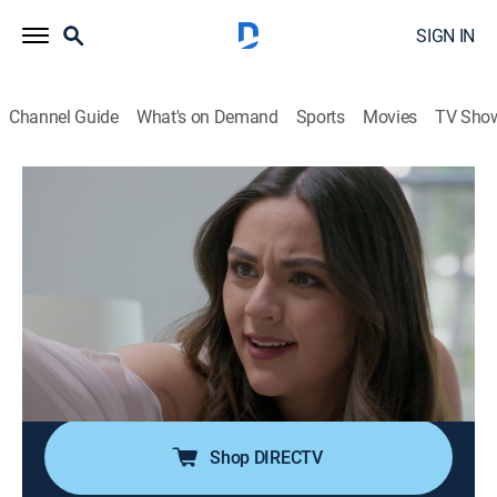
SIGN IN
Channel Guide
What's on Demand
Sports
Movies
TV Sho
La rosa de Guadalupe
S1 E2315 | La misma moneda
0h 40m
|
TV14
|
Drama, Soap
|
UNI
|
Univision
|
2026
Brenda, dolida por la separación de sus padres, culpa
a Fernanda, la amante de su padre, así que buscará
venganza al meterse con el padre de Fernanda.
¿Hasta dónde llegará el dolor de Brenda por el
abandono de su padre?
Shop DIRECTV