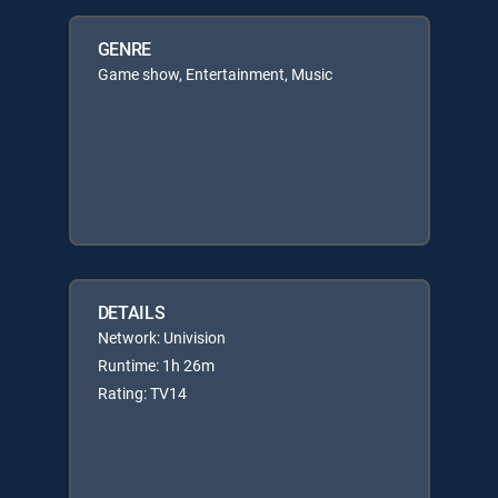
GENRE
Game show, Entertainment, Music
DETAILS
Network: Univision
Runtime: 1h 26m
Rating: TV14