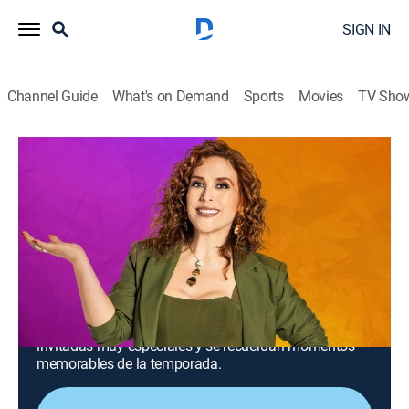
SIGN IN
Channel Guide
What's on Demand
Sports
Movies
TV Sho
Juego de voces, de tal palo tal astilla
S3 E8 | Juego de voces, de tal palo tal
astilla
1h 26m
|
TV14
|
Game show, Entertainment, Music
|
UNI
|
Univision
|
2026
Por fin se sabrá quién es el equipo que se llevará la
victoria y, por si fuera poco, también se festeja a las
mamás. Las sorpresas no terminan, pues llegan
invitadas muy especiales y se recuerdan momentos
memorables de la temporada.