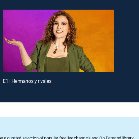
E1 | Hermanos y rivales
oy a curated selection of popular free live channels and On Demand library