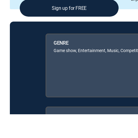
Sign up for FREE
GENRE
Game show, Entertainment, Music, Competiti
Available in these
SIGNATURE PACKAGES
ENTERTAINMENT
CHOICE™