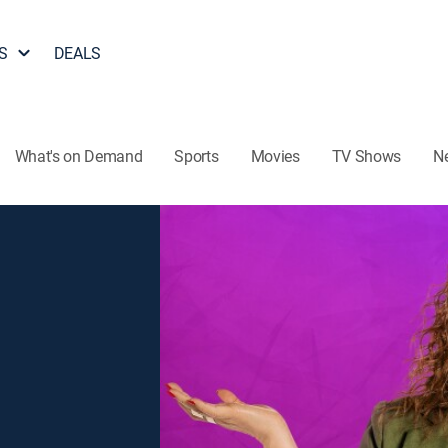
S
DEALS
What's on Demand
Sports
Movies
TV Shows
N