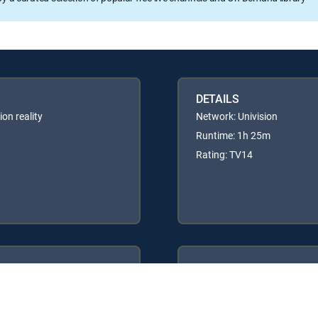
DETAILS
on reality
Network: Univision
Runtime: 1h 25m
Rating: TV14
Available in these
GENRE PACKS
ULTIMATE
MyEntertainment