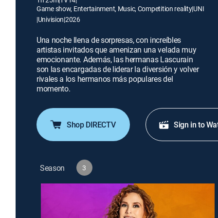
Game show, Entertainment, Music, Competition reality
|
UNI
|
Univision
|
2026
Una noche llena de sorpresas, con increíbles
artistas invitados que amenizan una velada muy
emocionante. Además, las hermanas Lascurain
son las encargadas de liderar la diversión y volver
rivales a los hermanos más populares del
momento.
Shop DIRECTV
Sign in to Wa
Season
3