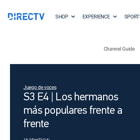
SHOP
EXPERIENCE
SPORT
Channel Guide
Juego de voces
S3 E4 | Los hermanos
más populares frente a
frente
1h 25m
|
TV14
|