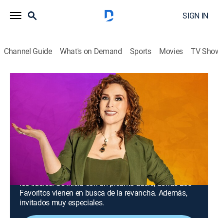
SIGN IN
Channel Guide
What's on Demand
Sports
Movies
TV Sho
Juego de voces
S3 E2 | Noche explosiva: emoción,
rivalidad y diversión
1h 23m
|
TV14
|
Game show, Entertainment, Music, Competition reality
|
UNI
|
Univision
|
2026
Disfruta de buena música, talento y emotivos
momentos. Esta noche Raúl y José Luis Roma serán
los líderes. Se inicia con un picante duelo, donde Los
Favoritos vienen en busca de la revancha. Además,
invitados muy especiales.