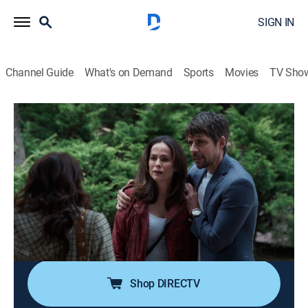
SIGN IN
Channel Guide
What's on Demand
Sports
Movies
TV Sho
Hermanas, un amor compartido
S1 E47 | Sin noticias
0h 15m
|
TV14
|
Drama, Romance, Soap
|
UNI
|
Univision
|
2026
Germán les explica a Mónica y Alonso cómo sucedió
todo. Aura despierta en el convento y está
desesperada por saber de Germán. Lía le reclama a
Silverio por haber golpeado a Germán y cobrar el
rescate. Leonel le pide perdón a Germán.
Shop DIRECTV