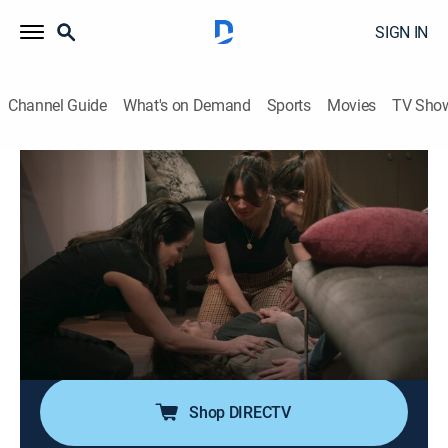
SIGN IN
Channel Guide
What's on Demand
Sports
Movies
TV Sho
Hermanas, un amor compartido
S1 E64 | Un nuevo drama familiar
0h 40m
|
TV14
|
Drama, Romance, Soap
|
UNI
|
Univision
|
2026
Rebeca, Mónica y Aura se impresionan al encontrar a
Rosario inconsciente en el piso, por lo que la llevan al
hospital. Germán recibe una pista sobre el secuestro y
se la enseña a Leonel. El doctor comenta que Rosario
sufrió un envenenamiento.
Shop DIRECTV