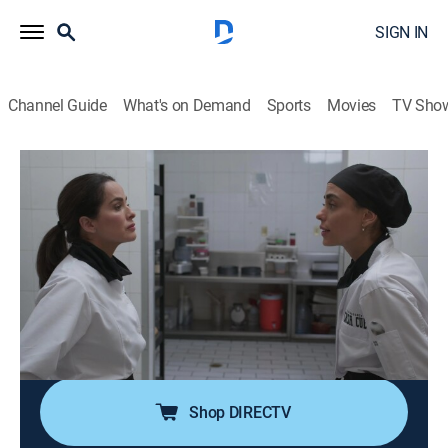
SIGN IN
Channel Guide
What's on Demand
Sports
Movies
TV Sho
Hermanas, un amor compartido
S1 E68 | Derecho de piso
0h 40m
|
TV14
|
Drama, Romance, Soap
|
UNI
|
Univision
|
2026
Marcela le dice a Silverio que está embarazada.
Dolores decide irse a vivir con Pablo. Rebeca escucha
los planes que tiene Eva para sabotearla y la enfrenta.
Leonel le pide a Germán que termine la relación con
Aura. Mónica decide renunciar a la editorial.
Shop DIRECTV