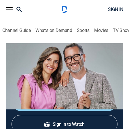
SIGN IN
Channel Guide
What's on Demand
Sports
Movies
TV Sho
Buenos días a todos
Buenos días a todos
Newsmagazine
|
2026
Programa matutino con temas de actualidad y del
espectáculo chileno, concursos y entretenimiento.
Shop DIRECTV
Sign in to Watch