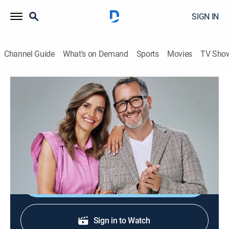
SIGN IN
Channel Guide
What's on Demand
Sports
Movies
TV Sho
Buenos días a todos
Buenos días a todos
Newsmagazine
|
2026
Programa matutino con temas de actualidad y del
espectáculo chileno, concursos y entretenimiento.
Shop DIRECTV
Sign in to Watch