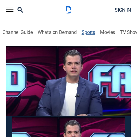
SIGN IN
Channel Guide
What's on Demand
Sports
Movies
TV Sho
Futbol al Día
Futbol al Día
Futbol al Día (2026)
Soccer
|
2026
La experiencia y el punto de vista de los conductores,
así como la opinión y los comentarios del público a
través del teléfono abierto.