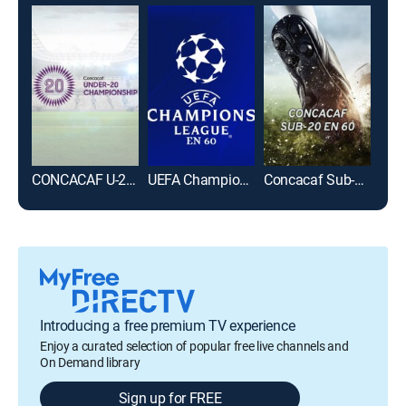
CONCACAF U-20 Championship Soccer
UEFA Champions League en 60
Concacaf Sub-20 en 60
Lig
Introducing a free premium TV experience
Enjoy a curated selection of popular free live channels and
On Demand library
Sign up for FREE