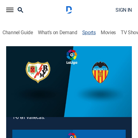
SIGN IN
Channel Guide
What's on Demand
Sports
Movies
TV Sho
Fútbol LaLiga
Fútbol LaLiga
Valencia vs. Rayo Vallecano (2026)
Soccer
|
2026
Toda la acción de la jornada 36 de la temporada
regular 2025-26 de LaLiga. Desde el Estadio de
Mestalla, en la Comunidad Valenciana. En el partido
de ida (Jornada 17), el Rayo Vallecano se impuso por
1-0 en Vallecas.