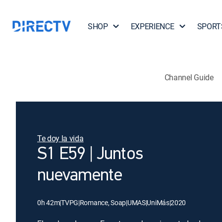
SHOP
EXPERIENCE
SPORT
Channel Guide
Te doy la vida
S1 E59 | Juntos
nuevamente
0h 42m
|
TVPG
|
Romance, Soap
|
UMAS
|
UniMás
|
2020