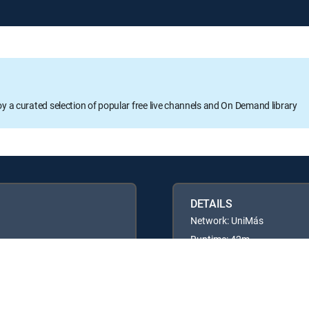
oy a curated selection of popular free live channels and On Demand library
DETAILS
Network: UniMás
Runtime: 42m
Rating: TVPG