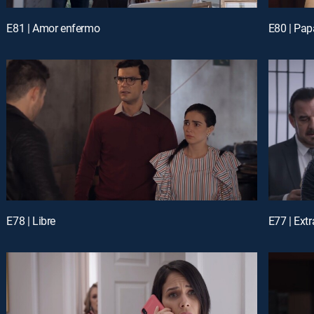
E81 | Amor enfermo
E80 | Pap
E78 | Libre
E77 | Ext