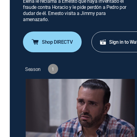
Elena le reclama a Ernesto que haya inventado el
fraude contra Horacio y le pide perdón a Pedro por
dudar de él. Ernesto visita a Jimmy para
amenazarlo.
Shop DIRECTV
Sign in to Wa
Season
1