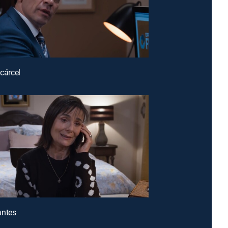
 cárcel
antes