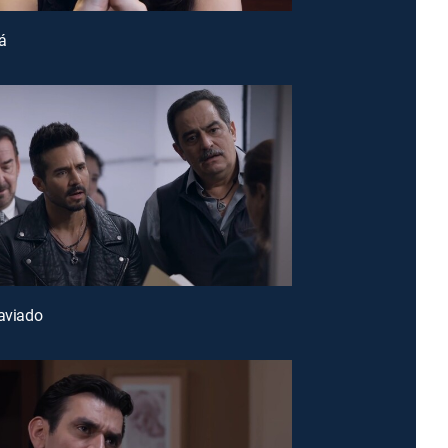
á
raviado