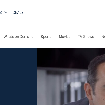
S
DEALS
What's on Demand
Sports
Movies
TV Shows
N