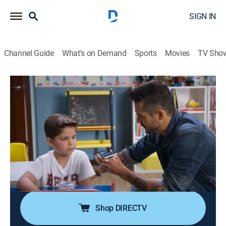
SIGN IN
Channel Guide
What's on Demand
Sports
Movies
TV Sho
Te doy la vida
S1 E76 | Obsesión
0h 42m
|
TVPG
|
Romance, Soap
|
UMAS
|
UniMás
|
2020
Elena le pide a Pedro que la ayude a grabar un audio
para Nicolás. La obsesión de Irene por Ernesto crece
día a día y él ya no puede soportarlo. Nicolás escucha
que Irene y Ernesto se casarán, por lo que aprovechará
para escapar de su casa.
Shop DIRECTV