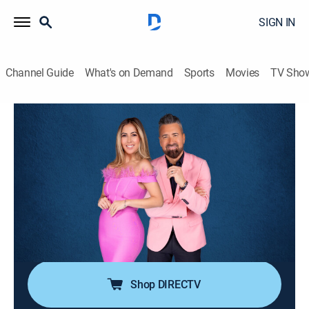
SIGN IN
Channel Guide
What's on Demand
Sports
Movies
TV Sho
¡Siéntese quien pueda!
S4 E87 | ¡Siéntese quien pueda!
TV14
|
Entertainment, Variety, Competition reality
|
2026
Violenta pelea entre bailarinas termina con clausura
inmediata de concierto de Los Rieleros del Norte.
Vadhir Derbez es denunciado por presunta violación
en México. Aldo Trujillo le propone a Luis R. Conriquez
enfrentarse en el ring de boxeo.
Shop DIRECTV