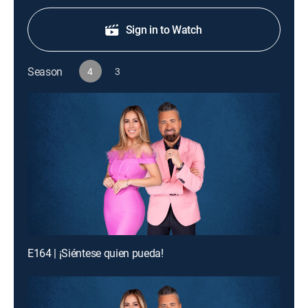
Sign in to Watch
Season
4
3
E164 | ¡Siéntese quien pueda!