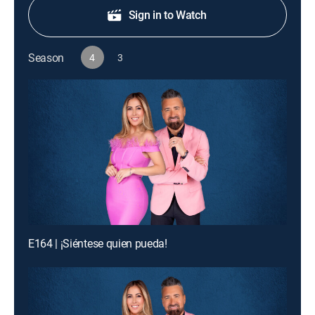
Sign in to Watch
Season
4
3
E164 | ¡Siéntese quien pueda!