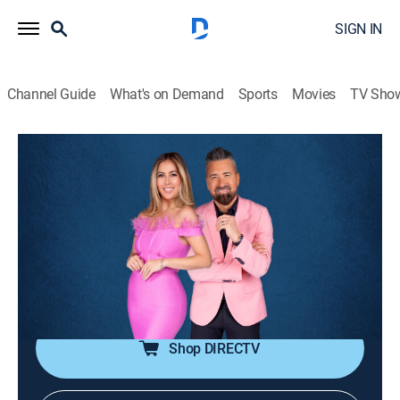
SIGN IN
Channel Guide
What's on Demand
Sports
Movies
TV Sho
¡Siéntese quien pueda!
S4 E122 | ¡Siéntese quien pueda!
1h 17m
|
TV14
|
Entertainment, Variety, Competition reality
|
UNI
|
Univision
|
2026
Una serie de panelistas destacados del mundo de la
prensa de espectáculos participan en un reality entre
ellos mientras se desarrolla el programa.
Shop DIRECTV