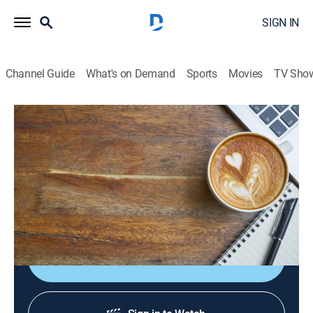
SIGN IN
Channel Guide
What's on Demand
Sports
Movies
TV Sho
Sabor de mañana
S2026 E103 | Sabor de mañana
News, Newsmagazine, Community, Entertainment, Variety
|
2026
Un adelanto de lo que va a pasar en Despierta
América, El Gordo y La Flaca y Primer Impacto.
Shop DIRECTV