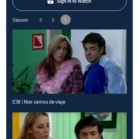
Sign in to Watch
Season
3
2
1
E38 | Nos vamos de viaje