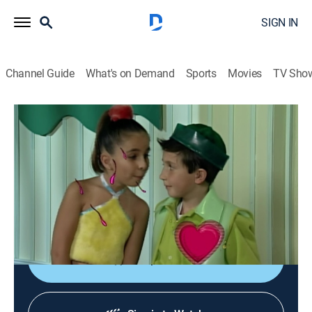
SIGN IN
Channel Guide
What's on Demand
Sports
Movies
TV Sho
La familia P. Luche
S1 E10 | La novia de Ludoviquito
TV14
|
Sitcom
|
2018
Ludoviquito está confundido y atrapado entre su
primer amor, otra niña que le gusta y unos papás
entrometidos que a fuerza quieren ayudarle.
Shop DIRECTV