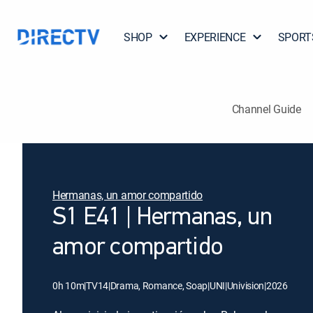
SHOP
EXPERIENCE
SPORT
Channel Guide
Hermanas, un amor compartido
S1 E41 | Hermanas, un
amor compartido
0h 10m
|
TV14
|
Drama, Romance, Soap
|
UNI
|
Univision
|
2026