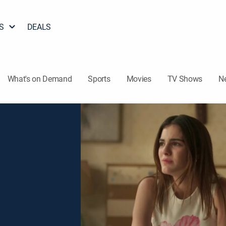
S
DEALS
What's on Demand
Sports
Movies
TV Shows
N