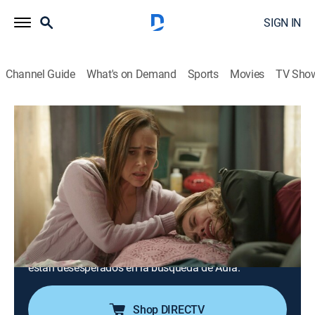
SIGN IN
Channel Guide
What's on Demand
Sports
Movies
TV Sho
Hermanas, un amor compartido
S1 E44 | Hermanas, un amor
compartido
0h 40m
|
TV14
|
Drama, Romance, Soap
|
UNI
|
Univision
|
2026
Silverio manda secuestrar a Aura y Germán. Alonso le
cuenta a Nadia que Aura sabe que es su padre y está
desaparecida. Lía discute con Silverio por capturar a
Germán como parte del plan. Toda la familia y amigos
están desesperados en la búsqueda de Aura.
Shop DIRECTV