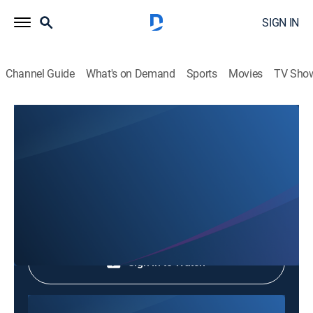
SIGN IN
Channel Guide
What's on Demand
Sports
Movies
TV Sho
Hechos del Medio Día
Hechos del Medio Día
News
|
2026
Shop DIRECTV
Sign in to Watch