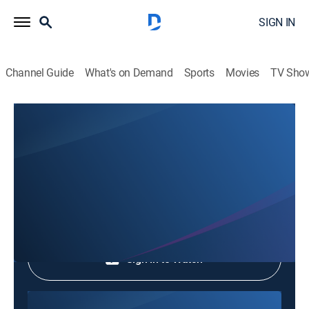
SIGN IN
Channel Guide
What's on Demand
Sports
Movies
TV Sho
Hechos del Medio Día
Hechos del Medio Día
News
|
2026
Shop DIRECTV
Sign in to Watch