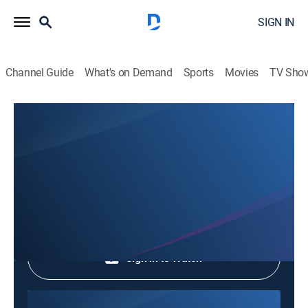
SIGN IN
Channel Guide
What's on Demand
Sports
Movies
TV Sho
Hechos del Medio Día
Hechos del Medio Día
News
|
2026
Shop DIRECTV
Sign in to Watch