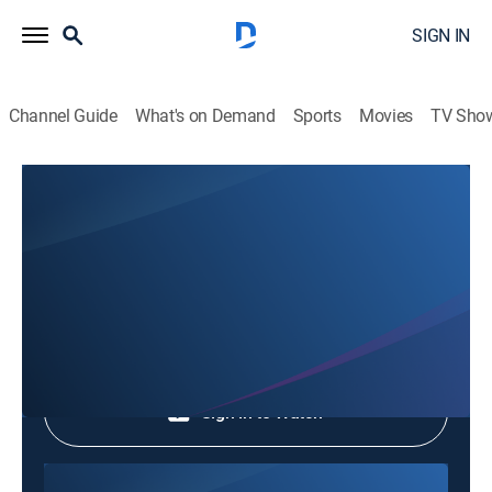
SIGN IN
Channel Guide
What's on Demand
Sports
Movies
TV Sho
Hechos del Medio Día
Hechos del Medio Día
News
|
2026
Shop DIRECTV
Sign in to Watch