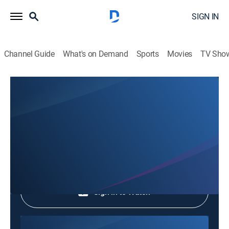
SIGN IN
Channel Guide
What's on Demand
Sports
Movies
TV Sho
Hechos del Medio Día
Hechos del Medio Día
News
|
2026
Shop DIRECTV
Sign in to Watch