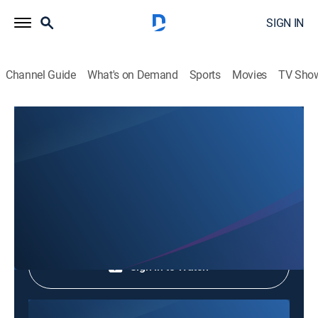
SIGN IN
Channel Guide
What's on Demand
Sports
Movies
TV Sho
Hechos del Medio Día
Hechos del Medio Día
News
|
2026
Shop DIRECTV
Sign in to Watch