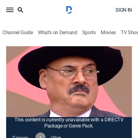
SIGN IN
Channel Guide
What's on Demand
Sports
Movies
TV Sho
Al fondo hay sitio
S1 E123 | Al fondo hay sitio
Romance, Comedy drama
|
2009
Una familia rica y una familia humilde vuelven a
encontrarse cinco años después, ahora viviendo en la
misma zona exclusiva. Aunque son opuestos, sus
vidas vuelven a entrelazarse, dando inicio a una nueva
etapa llena de humor y conflicto.
This content is currently unavailable with a DIRECTV
Package or Genre Pack.
Season
1
Other